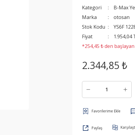
Kategori
B-Max Ye
Marka
otosan
Stok Kodu
YS6F 122
Fiyat
1.954,04
*254,45 ₺ den başlayan t
2.344,85 ₺
Karşılaşt
Paylaş