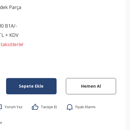
dek Parça
80 B1A/-
 TL + KDV
aksitlerle!
Sepete Ekle
Hemen Al
Yorum Yaz
Tavsiye Et
Fiyatı Alarmı
ır