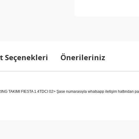
t Seçenekleri
Önerileriniz
AKIMI FIESTA 1.4TDCI 02> Şase numarasıyla whatsapp iletişim hattından parçan
arda yetersiz gördüğünüz noktaları öneri formunu kullanarak tarafımıza ilet
Bu ürüne ilk yorumu siz yapın!