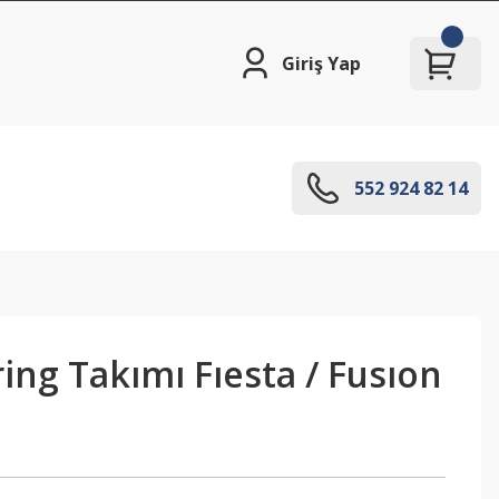
Giriş Yap
552 924 82 14
ing Takımı Fıesta / Fusıon