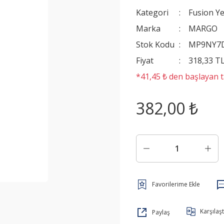
Kategori
Fusion Y
Marka
MARGO
Stok Kodu
MP9NY7
Fiyat
318,33 T
*41,45 ₺ den başlayan ta
382,00 ₺
Karşılaşt
Paylaş