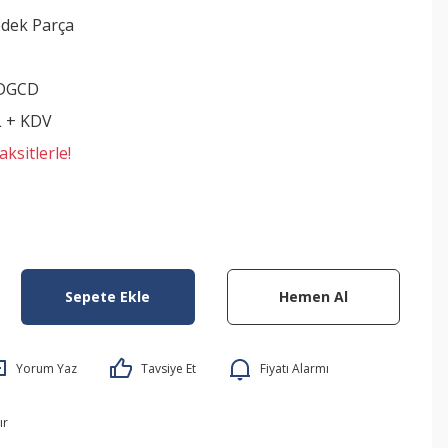
edek Parça
DGCD
L + KDV
ksitlerle!
Sepete Ekle
Hemen Al
Yorum Yaz
Tavsiye Et
Fiyatı Alarmı
ır