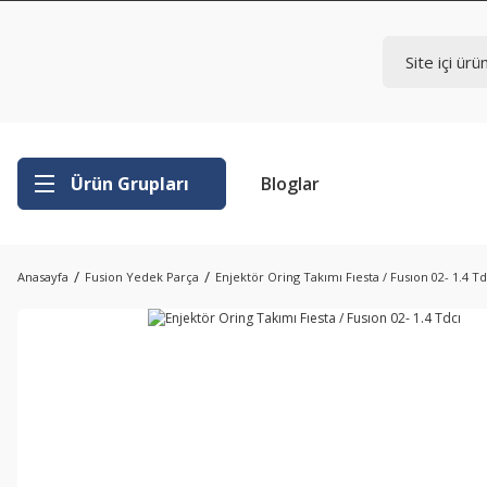
Ürün Grupları
Bloglar
Anasayfa
Fusion Yedek Parça
Enjektör Oring Takımı Fıesta / Fusıon 02- 1.4 Td