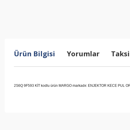
Ürün Bilgisi
Yorumlar
Taksi
2S6Q 9F593 KİT kodlu ürün MARGO markadır. ENJEKTOR KECE PUL ORING T
Bu ürünün fiyat bilgisi, resim, ürün açıklamalarında ve diğer konul
Görüş ve önerileriniz için teşekkür ederiz.
Ürün resmi kalitesiz, bozuk veya görüntülenemiyor.