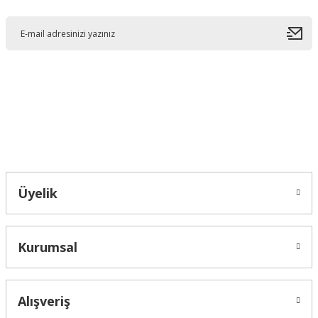
Ürün resmi kalitesiz, bozuk veya görüntülenemiyor.
Ürün açıklamasında eksik bilgiler bulunuyor.
Ürün bilgilerinde hatalar bulunuyor.
Ürün fiyatı diğer sitelerden daha pahalı.
Bu ürüne benzer farklı alternatifler olmalı.
Bahçelievler mah 2088 Sk. NO 31 B Melikgazi/Kayseri "epartsford.com bir
Toprakçı Otomotiv kuruluşudur."
Gönder
Üyelik
Kurumsal
Alışveriş