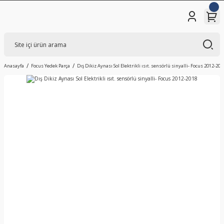
Anasayfa
Focus Yedek Parça
Dış Dikiz Aynası Sol Elektrikli ısıt. sensörlü sinyalli- Focus 2012-201