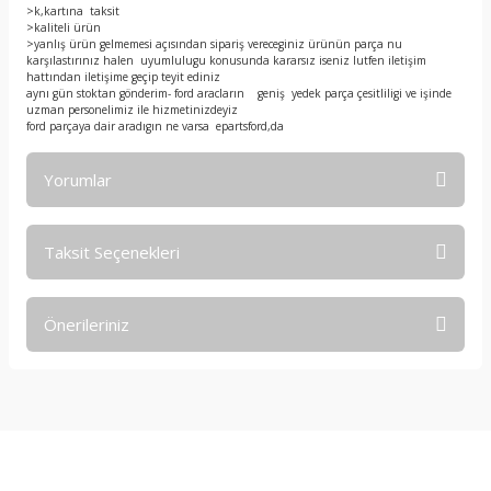
>k,kartına taksit
>kaliteli ürün
>yanlış ürün gelmemesi açısından sipariş vereceginiz ürünün parça nu
karşılastırınız halen uyumlulugu konusunda kararsız iseniz lutfen iletişim
hattından iletişime geçip teyit ediniz
aynı gün stoktan gönderim- ford aracların geniş yedek parça çesitliligi ve işinde
uzman personelimiz ile hizmetinizdeyiz
ford parçaya dair aradıgın ne varsa epartsford,da
Yorumlar
Taksit Seçenekleri
Bu ürüne ilk yorumu siz yapın!
Önerileriniz
Yorum Yaz
Bu ürünün fiyat bilgisi, resim, ürün açıklamalarında ve diğer
konularda yetersiz gördüğünüz noktaları öneri formunu
kullanarak tarafımıza iletebilirsiniz.
Görüş ve önerileriniz için teşekkür ederiz.
E-Bültene Kayıt Olun