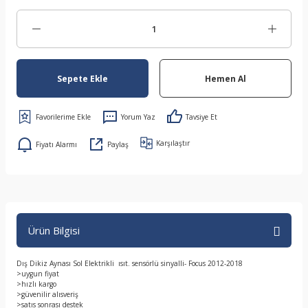
Sepete Ekle
Hemen Al
Yorum Yaz
Tavsiye Et
Karşılaştır
Fiyatı Alarmı
Paylaş
Ürün Bilgisi
Dış Dikiz Aynası Sol Elektrikli ısıt. sensörlü sinyalli- Focus 2012-2018
>uygun fiyat
>hızlı kargo
>güvenilir alısveriş
>satıs sonrası destek