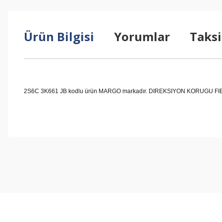
Ürün Bilgisi
Yorumlar
Taksi
2S6C 3K661 JB kodlu ürün MARGO markadır. DIREKSIYON KORUGU FIESTA 0
Bu ürünün fiyat bilgisi, resim, ürün açıklamalarında ve diğer konul
Görüş ve önerileriniz için teşekkür ederiz.
Ürün resmi kalitesiz, bozuk veya görüntülenemiyor.
Ürün açıklamasında eksik bilgiler bulunuyor.
Ürün bilgilerinde hatalar bulunuyor.
Ürün fiyatı diğer sitelerden daha pahalı.
Bu ürüne benzer farklı alternatifler olmalı.