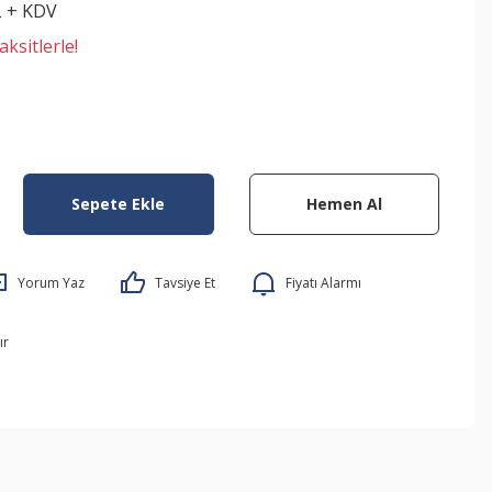
L + KDV
ksitlerle!
Sepete Ekle
Hemen Al
Yorum Yaz
Tavsiye Et
Fiyatı Alarmı
ır