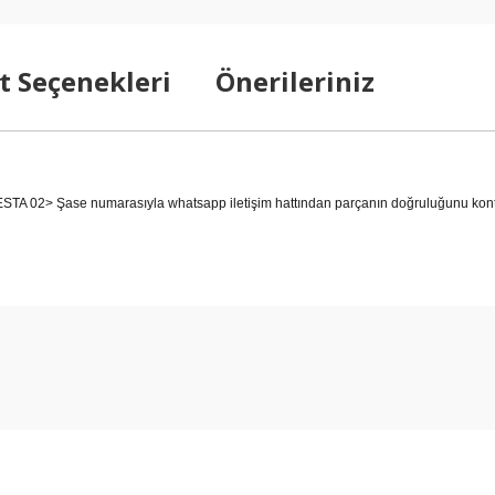
t Seçenekleri
Önerileriniz
2> Şase numarasıyla whatsapp iletişim hattından parçanın doğruluğunu kontrol
arda yetersiz gördüğünüz noktaları öneri formunu kullanarak tarafımıza ilet
Bu ürüne ilk yorumu siz yapın!
Yorum Yaz