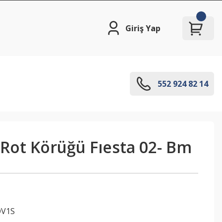
Giriş Yap
552 924 82 14
 Rot Körüğü Fıesta 02- Bm
QV1S