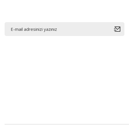
E-Bültene Kayıt Olun
Bahçelievler mah 2088 Sk. NO 31 B Melikgazi/Kayseri
"epartsford.com bir Toprakçı Otomotiv kuruluşudur."