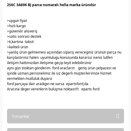
2S6C 3A696 BJ parca numaralı hella marka üründür
>uygun fiyat
>hızlı kargo
>güvenilir alısveriş
>satıs sonrası destek
>k,kartına taksit
>kaliteli ürün
>yanlış ürün gelmemesi açısından sipariş vereceginiz ürünün parça nu
karşılastırınız halen uyumlulugu konusunda kararsız iseniz lutfen
iletişim hattımızdan iletişime geçip teyit edebilirsiniz
aynı gün stoktan gönderim- ford aracların geniş ürün yelpazesi ve
işinde uzman personelimiz ile siz degerli müşterilerimize hizmet
vermekten mutluluk duyarız
ford parçaya dair aradıgın ne varsa epartsford,da
Aracına deger verenlerin buluşma noktası!!!! eparts ford
Yorumlar