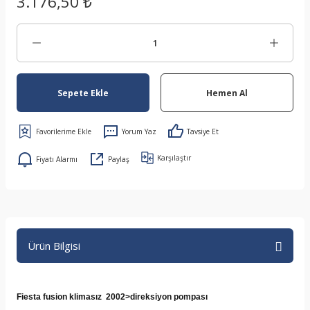
3.176,50 ₺
Sepete Ekle
Hemen Al
Yorum Yaz
Tavsiye Et
Karşılaştır
Fiyatı Alarmı
Paylaş
Ürün Bilgisi
Fiesta fusion klimasız 2002>direksiyon pompası