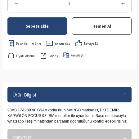
Sepete Ekle
Hemen Al
Yorum Yaz
Tavsiye Et
Karşılaştır
Fiyatı Alarmı
Paylaş
Ürün Bilgisi
98AB 17A989 AFXWAA kodlu ürün MARGO markadır.ÇEKİ DEMİR
KAPAĞI ÖN FOCUS 98- BM modeller ile uyumludur. Şase numarasıyla
whatsapp iletişim hattından parçanın doğruluğunu kontrol edebilirisiniz.
Yorumlar