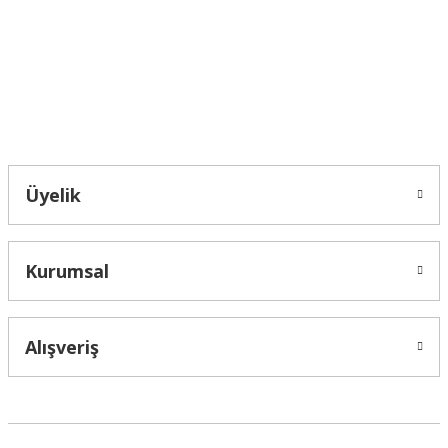
Ürün fiyatı diğer sitelerden daha pahalı.
Bu ürüne benzer farklı alternatifler olmalı.
Bahçelievler mah 2088 Sk. NO 31 B Melikgazi/Kayseri "epartsford.com bir
Toprakçı Otomotiv kuruluşudur."
Gönder
Üyelik
Kurumsal
Alışveriş