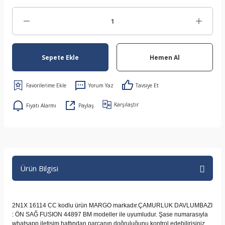
Sepete Ekle
Hemen Al
Yorum Yaz
Tavsiye Et
Karşılaştır
Fiyatı Alarmı
Paylaş
Ürün Bilgisi
2N1X 16114 CC kodlu ürün MARGO markadır.ÇAMURLUK DAVLUMBAZI
: ÖN SAĞ FUSION 44897 BM modeller ile uyumludur. Şase numarasıyla
whatsapp iletişim hattından parçanın doğruluğunu kontrol edebilirisiniz.