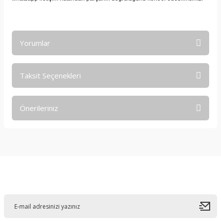
Yorumlar
Taksit Seçenekleri
Bu ürüne ilk yorumu siz yapın!
Önerileriniz
Yorum Yaz
Bu ürünün fiyat bilgisi, resim, ürün açıklamalarında ve diğer
konularda yetersiz gördüğünüz noktaları öneri formunu
kullanarak tarafımıza iletebilirsiniz.
Görüş ve önerileriniz için teşekkür ederiz.
E-Bültene Kayıt Olun
Ürün resmi kalitesiz, bozuk veya görüntülenemiyor.
Ürün açıklamasında eksik bilgiler bulunuyor.
Ürün bilgilerinde hatalar bulunuyor.