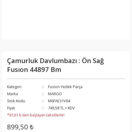
Çamurluk Davlumbazı : Ön Sağ
Fusıon 44897 Bm
Kategori
Fusion Yedek Parça
Marka
MARGO
Stok Kodu
M6FAE31V64
Fiyat
749,58 TL + KDV
*97,61 ₺ den başlayan taksitlerle!
899,50 ₺