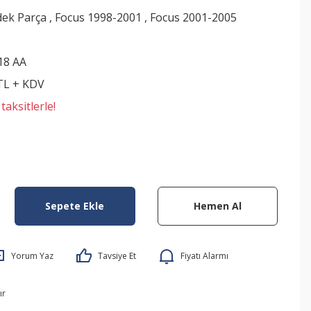
dek Parça
,
Focus 1998-2001
,
Focus 2001-2005
18 AA
 TL + KDV
aksitlerle!
Sepete Ekle
Hemen Al
Yorum Yaz
Tavsiye Et
Fiyatı Alarmı
ır