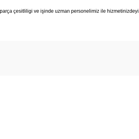
arça çesitliligi ve işinde uzman personelimiz ile hizmetinizdey
arda yetersiz gördüğünüz noktaları öneri formunu kullanarak tarafımıza ilet
Bu ürüne ilk yorumu siz yapın!
Yorum Yaz
Üyelik
Yeni Üyelik
Gönder