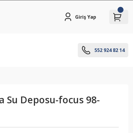
Giriş Yap
552 924 82 14
 Su Deposu-focus 98-