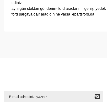
ediniz
aynı gün stoktan gönderim- ford aracların geniş yedek p
ford parçaya dair aradıgın ne varsa epartsford,da
Bu ürünün fiyat bilgisi, resim, ürün açıklamalarında ve diğer konul
Görüş ve önerileriniz için teşekkür ederiz.
Ürün resmi kalitesiz, bozuk veya görüntülenemiyor.
Ürün açıklamasında eksik bilgiler bulunuyor.
Ürün bilgilerinde hatalar bulunuyor.
Ürün fiyatı diğer sitelerden daha pahalı.
Bu ürüne benzer farklı alternatifler olmalı.
E-Bültene Kayıt Olun