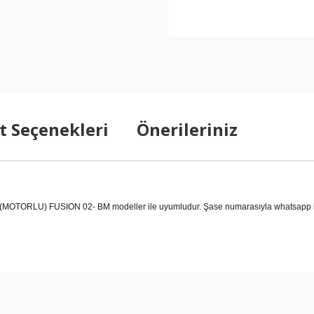
t Seçenekleri
Önerileriniz
RLU) FUSION 02- BM modeller ile uyumludur. Şase numarasıyla whatsapp iletişi
arda yetersiz gördüğünüz noktaları öneri formunu kullanarak tarafımıza ilet
Bu ürüne ilk yorumu siz yapın!