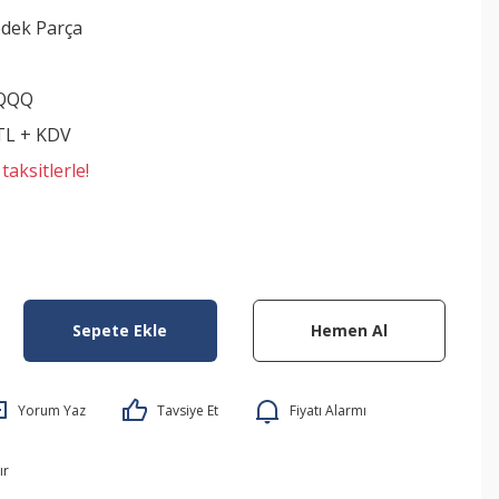
edek Parça
8QQQ
 TL + KDV
aksitlerle!
Sepete Ekle
Hemen Al
Yorum Yaz
Tavsiye Et
Fiyatı Alarmı
ır