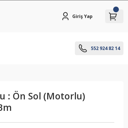
Giriş Yap
552 924 82 14
 : Ön Sol (Motorlu)
 Bm