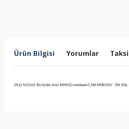
Ürün Bilgisi
Yorumlar
Taksi
2N11 N23201 BU kodlu ürün MARGO markadır.CAM KRIKOSU : ÖN SOL (MOTO
Bu ürünün fiyat bilgisi, resim, ürün açıklamalarında ve diğer konul
Görüş ve önerileriniz için teşekkür ederiz.
Ürün resmi kalitesiz, bozuk veya görüntülenemiyor.