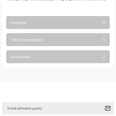
Yorumlar
Taksit Seçenekleri
Bu ürüne ilk yorumu siz yapın!
Önerileriniz
Yorum Yaz
Bu ürünün fiyat bilgisi, resim, ürün açıklamalarında ve diğer
konularda yetersiz gördüğünüz noktaları öneri formunu
kullanarak tarafımıza iletebilirsiniz.
Görüş ve önerileriniz için teşekkür ederiz.
E-Bültene Kayıt Olun
Ürün resmi kalitesiz, bozuk veya görüntülenemiyor.
Ürün açıklamasında eksik bilgiler bulunuyor.
Ürün bilgilerinde hatalar bulunuyor.