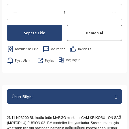
Sepete Ekle
Hemen Al
Yorum Yaz
Tavsiye Et
Karşılaştır
Fiyatı Alarmı
Paylaş
Ürün Bilgisi
2N11 N23200 BU kodlu ürün MARGO markadır.CAM KRIKOSU : ÖN SAĞ
(MOTORLU) FUSION 02- BM modeller ile uyumludur. Şase numarasıyla
whatsapp iletişim hattından parçanın doğruluğunu kontrol edebilirisiniz.