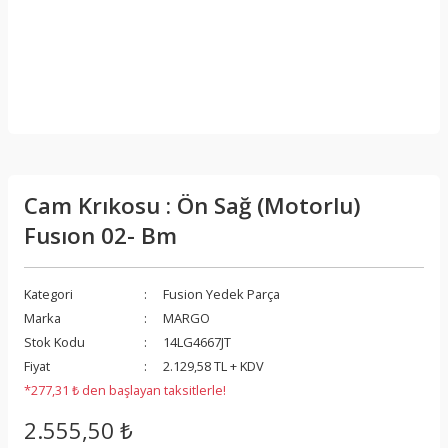
Cam Krıkosu : Ön Sağ (Motorlu)
Fusıon 02- Bm
Kategori
Fusion Yedek Parça
Marka
MARGO
Stok Kodu
14LG4667JT
Fiyat
2.129,58 TL + KDV
*277,31 ₺ den başlayan taksitlerle!
2.555,50 ₺