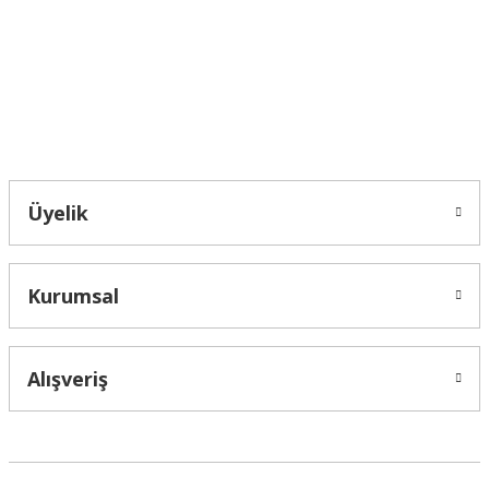
Ürün fiyatı diğer sitelerden daha pahalı.
Bu ürüne benzer farklı alternatifler olmalı.
Bahçelievler mah 2088 Sk. NO 31 B Melikgazi/Kayseri "epartsford.com bir
Toprakçı Otomotiv kuruluşudur."
Gönder
Üyelik
Kurumsal
Alışveriş