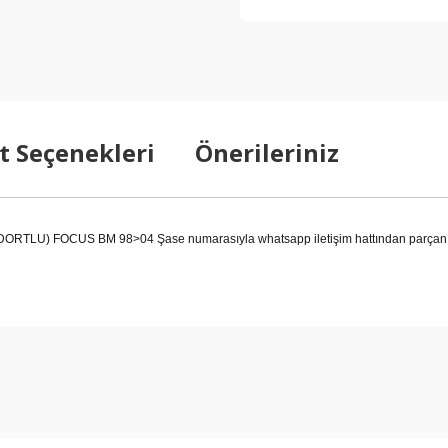
t Seçenekleri
Önerileriniz
LU) FOCUS BM 98>04 Şase numarasıyla whatsapp iletişim hattından parçanın do
arda yetersiz gördüğünüz noktaları öneri formunu kullanarak tarafımıza ilet
Bu ürüne ilk yorumu siz yapın!
Yorum Yaz