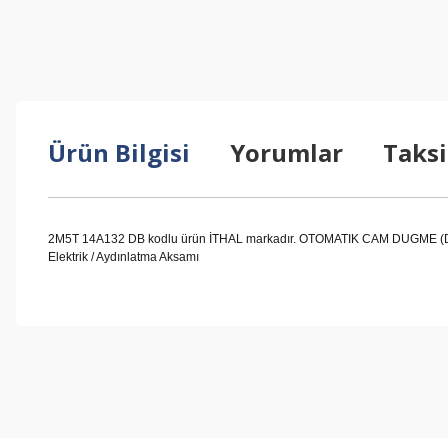
Ürün Bilgisi
Yorumlar
Taksi
2M5T 14A132 DB kodlu ürün İTHAL markadır. OTOMATIK CAM DUGME (DORT
Elektrik / Aydınlatma Aksamı
Bu ürünün fiyat bilgisi, resim, ürün açıklamalarında ve diğer konul
Görüş ve önerileriniz için teşekkür ederiz.
Ürün resmi kalitesiz, bozuk veya görüntülenemiyor.
Ürün açıklamasında eksik bilgiler bulunuyor.
Ürün bilgilerinde hatalar bulunuyor.