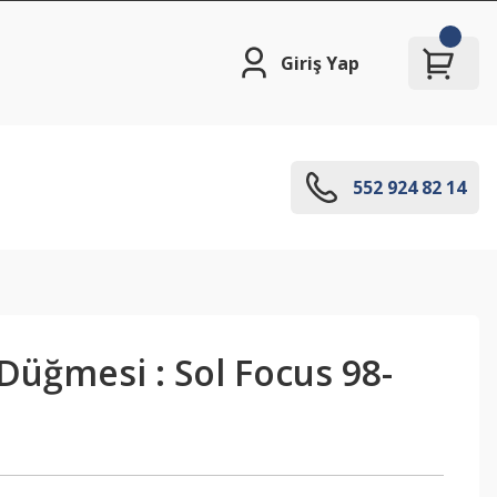
Giriş Yap
552 924 82 14
üğmesi : Sol Focus 98-