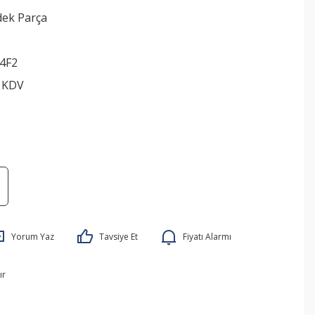
dek Parça
4F2
+ KDV
Yorum Yaz
Tavsiye Et
Fiyatı Alarmı
ır