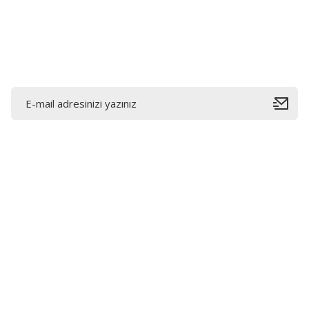
Ürün fiyatı diğer sitelerden daha pahalı.
Bu ürüne benzer farklı alternatifler olmalı.
E-Bültene Kayıt Olun
Bahçelievler mah 2088 Sk. NO 31 B Melikgazi/Kayseri
"epartsford.com bir Toprakçı Otomotiv kuruluşudur."