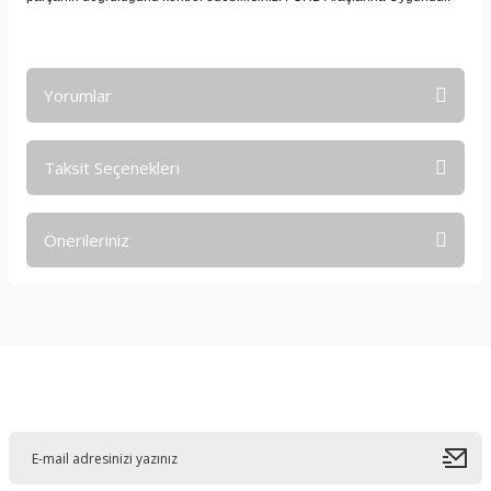
Yorumlar
Taksit Seçenekleri
Bu ürüne ilk yorumu siz yapın!
Önerileriniz
Yorum Yaz
Bu ürünün fiyat bilgisi, resim, ürün açıklamalarında ve diğer
konularda yetersiz gördüğünüz noktaları öneri formunu
kullanarak tarafımıza iletebilirsiniz.
Görüş ve önerileriniz için teşekkür ederiz.
E-Bültene Kayıt Olun
Ürün resmi kalitesiz, bozuk veya görüntülenemiyor.
Ürün açıklamasında eksik bilgiler bulunuyor.
Ürün bilgilerinde hatalar bulunuyor.