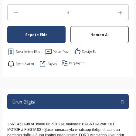
Sepete Ekle
Hemen Al
Yorum Yaz
Tavsiye Et
Karşılaştır
Fiyatı Alarmı
Paylaş
Ürün Bilgisi
2S6T 432A98 AF kodlu ürün İTHAL markadır. BAGAJ KAPAK KILIT
MOTORU FIESTA 02> Şase numarasıyla whatsapp iletişim hattından
parçanın doğruluğunu kontrol edebilirsiniz. FORD Araçlarına Uygundur.