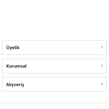
Ürün fiyatı diğer sitelerden daha pahalı.
Bu ürüne benzer farklı alternatifler olmalı.
Bahçelievler mah 2088 Sk. NO 31 B Melikgazi/Kayseri "epartsford.com bir
Toprakçı Otomotiv kuruluşudur."
Gönder
Üyelik
Kurumsal
Alışveriş