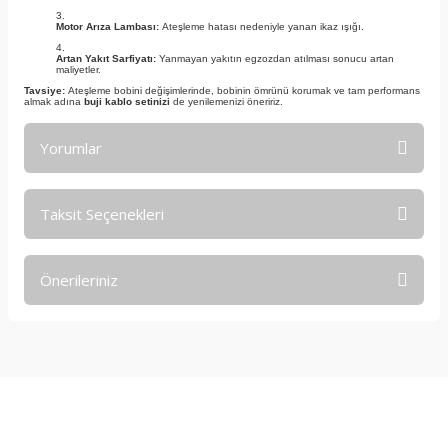
Motor Arıza Lambası:
Ateşleme hatası nedeniyle yanan ikaz ışığı.
Artan Yakıt Sarfiyatı:
Yanmayan yakıtın egzozdan atılması sonucu artan
maliyetler.
Tavsiye:
Ateşleme bobini değişimlerinde, bobinin ömrünü korumak ve tam performans
almak adına
buji kablo setinizi
de yenilemenizi öneririz.
Yorumlar
Taksit Seçenekleri
Bu ürüne ilk yorumu siz yapın!
Önerileriniz
Yorum Yaz
Bu ürünün fiyat bilgisi, resim, ürün açıklamalarında ve diğer
konularda yetersiz gördüğünüz noktaları öneri formunu
kullanarak tarafımıza iletebilirsiniz.
Görüş ve önerileriniz için teşekkür ederiz.
E-Bültene Kayıt Olun
Ürün resmi kalitesiz, bozuk veya görüntülenemiyor.