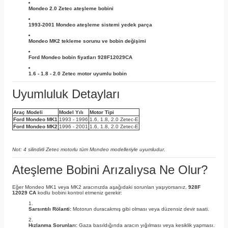
Mondeo 2.0 Zetec ateşleme bobini
1993-2001 Mondeo ateşleme sistemi yedek parça
Mondeo MK2 tekleme sorunu ve bobin değişimi
Ford Mondeo bobin fiyatları 928F12029CA
1.6 - 1.8 - 2.0 Zetec motor uyumlu bobin
Uyumluluk Detayları
Araç Modeli
Model Yılı
Motor Tipi
Ford Mondeo MK1
1993 - 1996
1.6, 1.8, 2.0 Zetec-E
Ford Mondeo MK2
1996 - 2001
1.6, 1.8, 2.0 Zetec-E
Not: 4 silindirli Zetec motorlu tüm Mondeo modelleriyle uyumludur.
Ateşleme Bobini Arızalıysa Ne Olur?
Eğer Mondeo MK1 veya MK2 aracınızda aşağıdaki sorunları yaşıyorsanız,
928F
12029 CA
kodlu bobini kontrol etmeniz gerekir:
Sarsıntılı Rölanti:
Motorun duracakmış gibi olması veya düzensiz devir saati.
Hızlanma Sorunları:
Gaza basıldığında aracın yığılması veya kesiklik yapması.