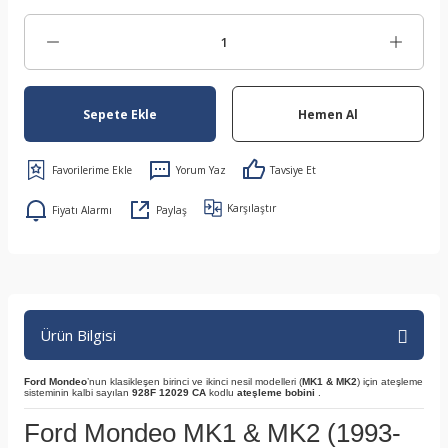
Sepete Ekle
Hemen Al
Yorum Yaz
Tavsiye Et
Karşılaştır
Fiyatı Alarmı
Paylaş
Ürün Bilgisi
Ford Mondeo
’nun klasikleşen birinci ve ikinci nesil modelleri (
MK1 & MK2
) için ateşleme
sisteminin kalbi sayılan
928F 12029 CA
kodlu
ateşleme bobini
.
Ford Mondeo MK1 & MK2 (1993-