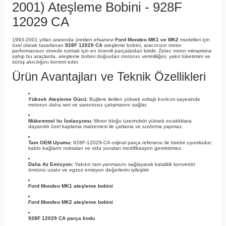
2001) Ateşleme Bobini - 928F
12029 CA
1993-2001 yılları arasında üretilen efsanevi
Ford Mondeo MK1 ve MK2
modelleri için
özel olarak tasarlanan
928F 12029 CA
ateşleme bobini, aracınızın motor
performansını zirvede tutmak için en önemli parçalardan biridir. Zetec motor mimarisine
sahip bu araçlarda, ateşleme bobini doğrudan motorun verimliliğini, yakıt tüketimini ve
sürüş akıcılığını kontrol eder.
Ürün Avantajları ve Teknik Özellikleri
Yüksek Ateşleme Gücü:
Bujilere iletilen yüksek voltajlı kıvılcım sayesinde
motorun daha seri ve sarsıntısız çalışmasını sağlar.
Mükemmel Isı İzolasyonu:
Motor bloğu üzerindeki yüksek sıcaklıklara
dayanıklı özel kaplama malzemesi ile çatlama ve sızdırma yapmaz.
Tam OEM Uyumu:
928F-12029-CA orijinal parça referansı ile birebir uyumludur;
kablo bağlantı noktaları ve vida yuvaları modifikasyon gerektirmez.
Daha Az Emisyon:
Yakıtın tam yanmasını sağlayarak katalitik konvertör
ömrünü uzatır ve egzoz emisyon değerlerini iyileştirir
Ford Mondeo MK1 ateşleme bobini
Ford Mondeo MK2 ateşleme bobini
928F 12029 CA parça kodu