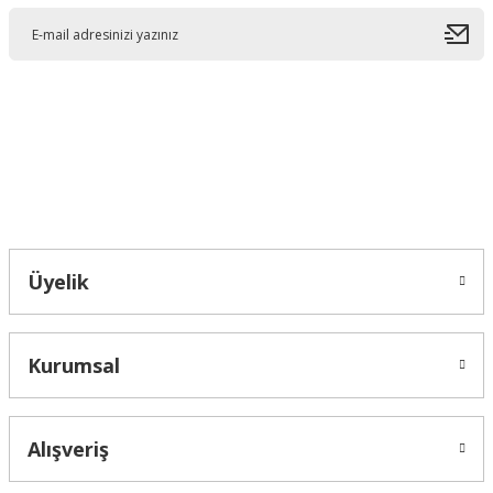
Ürün açıklamasında eksik bilgiler bulunuyor.
Ürün bilgilerinde hatalar bulunuyor.
Ürün fiyatı diğer sitelerden daha pahalı.
Bu ürüne benzer farklı alternatifler olmalı.
Bahçelievler mah 2088 Sk. NO 31 B Melikgazi/Kayseri "epartsford.com bir
Toprakçı Otomotiv kuruluşudur."
Gönder
Üyelik
Kurumsal
Alışveriş