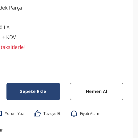
edek Parça
0 LA
L + KDV
aksitlerle!
Sepete Ekle
Hemen Al
Yorum Yaz
Tavsiye Et
Fiyatı Alarmı
ır