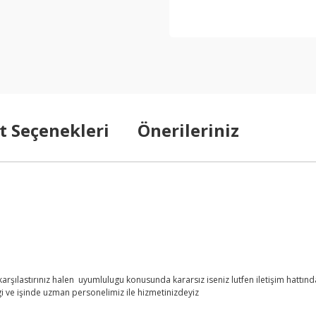
t Seçenekleri
Önerileriniz
şılastırınız halen uyumlulugu konusunda kararsız iseniz lutfen iletişim hattından
i ve işinde uzman personelimiz ile hizmetinizdeyiz