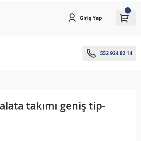
Giriş Yap
552 924 82 14
alata takımı geniş tip-