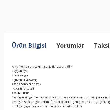
Ürün Bilgisi
Yorumlar
Taksi
Arka fren balata takımı geniş tip-escort 91>
>uygun fiyat
>hızlı kargo
>güvenilir alısveriş
>satıs sonrası destek
>k,kartına taksit
>kaliteli ürün
>yanlış ürün gelmemesi açısından sipariş vereceginiz ürünün parça nu kar
aynı gün stoktan gönderim- ford aracların geniş yedek parça çesitlilig
ford parçaya dair aradıgın ne varsa epartsford,da