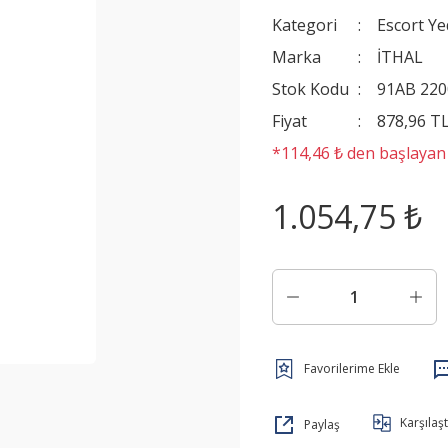
Kategori
Escort Y
Marka
İTHAL
Stok Kodu
91AB 220
Fiyat
878,96 T
*114,46 ₺ den başlayan t
1.054,75 ₺
Karşılaşt
Paylaş