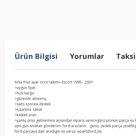
Ürün Bilgisi
Yorumlar
Taksi
Arka fren ayar cırcır takımı- Escort 1995- 2001
>uygun fiyat
>hızlı kargo
>güvenilir alısveriş
>satıs sonrası destek
>k,kartına taksit
>kaliteli ürün
>yanlış ürün gelmemesi açısından sipariş vereceginiz ürünün parça nu kar
aynı gün stoktan gönderim- ford aracların geniş yedek parça çesitlilig
ford parçaya dair aradıgın ne varsa epartsford,da