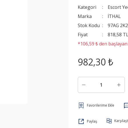
Kategori
Escort Y
Marka
İTHAL
Stok Kodu
97AG 2K2
Fiyat
818,58 T
*106,59 ₺ den başlayan t
982,30 ₺
Karşılaşt
Paylaş