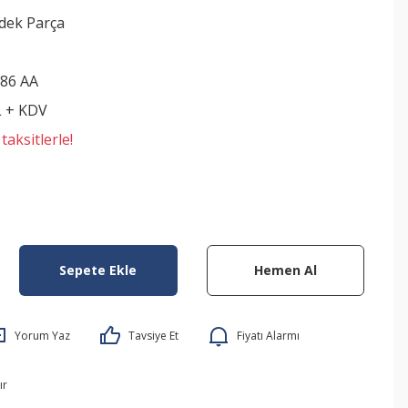
edek Parça
86 AA
L + KDV
aksitlerle!
Sepete Ekle
Hemen Al
Yorum Yaz
Tavsiye Et
Fiyatı Alarmı
ır