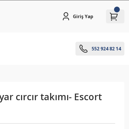
Giriş Yap
552 924 82 14
yar cırcır takımı- Escort