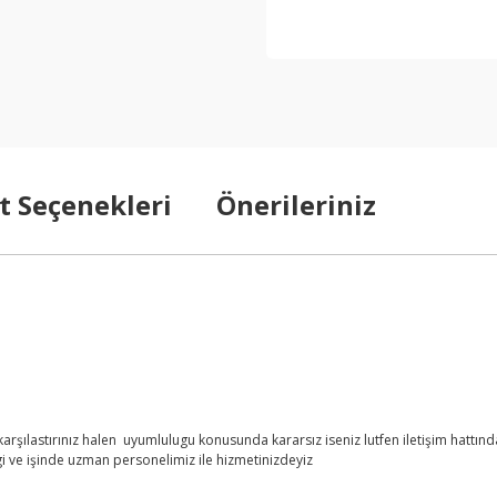
t Seçenekleri
Önerileriniz
şılastırınız halen uyumlulugu konusunda kararsız iseniz lutfen iletişim hattından
i ve işinde uzman personelimiz ile hizmetinizdeyiz