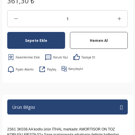
361,30 ₺
Sepete Ekle
Hemen Al
Yorum Yaz
Tavsiye Et
Karşılaştır
Fiyatı Alarmı
Paylaş
Ürün Bilgisi
2S61 3K036 AA kodlu ürün İTHAL markadır. AMORTISOR ON TOZ
KORUGU FIESTA 02> Şase numarasıyla whatsapp iletişim hattından