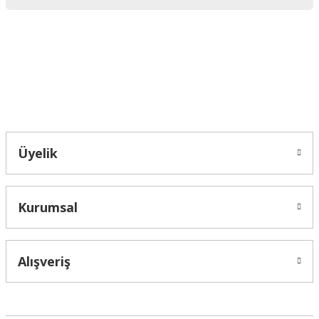
Ürün bilgilerinde hatalar bulunuyor.
Ürün fiyatı diğer sitelerden daha pahalı.
Bu ürüne benzer farklı alternatifler olmalı.
Bahçelievler mah 2088 Sk. NO 31 B Melikgazi/Kayseri "epartsford.com bir
Toprakçı Otomotiv kuruluşudur."
Gönder
Üyelik
Kurumsal
Alışveriş