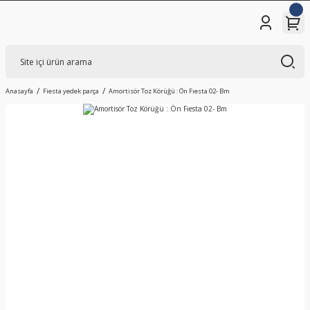
Anasayfa
Fiesta yedek parça
Amortisör Toz Körüğü : Ön Fıesta 02- Bm