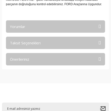
parçanın doğruluğunu kontrol edebilirsiniz. FORD Araçlarına Uygundur.
Yorumlar
Taksit Seçenekleri
Bu ürüne ilk yorumu siz yapın!
Önerileriniz
Yorum Yaz
Bu ürünün fiyat bilgisi, resim, ürün açıklamalarında ve diğer
konularda yetersiz gördüğünüz noktaları öneri formunu
kullanarak tarafımıza iletebilirsiniz.
Görüş ve önerileriniz için teşekkür ederiz.
E-Bültene Kayıt Olun
Ürün resmi kalitesiz, bozuk veya görüntülenemiyor.
Ürün açıklamasında eksik bilgiler bulunuyor.