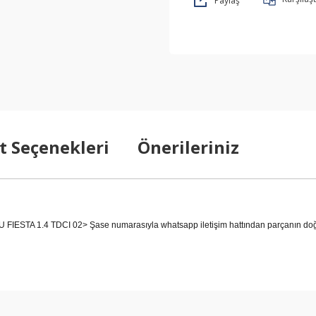
Paylaş
t Seçenekleri
Önerileriniz
TA 1.4 TDCI 02> Şase numarasıyla whatsapp iletişim hattından parçanın doğrul
arda yetersiz gördüğünüz noktaları öneri formunu kullanarak tarafımıza ilet
Bu ürüne ilk yorumu siz yapın!