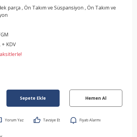
dek parça
,
Ön Takım ve Süspansiyon
,
Ön Takım ve
yon
TGM
L + KDV
ksitlerle!
Sepete Ekle
Hemen Al
Yorum Yaz
Tavsiye Et
Fiyatı Alarmı
ır