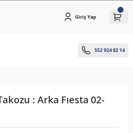
Giriş Yap
552 924 82 14
akozu : Arka Fıesta 02-