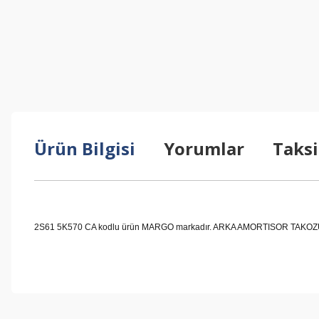
Ürün Bilgisi
Yorumlar
Taksi
2S61 5K570 CA kodlu ürün MARGO markadır. ARKA AMORTISOR TAKOZU FIES
Bu ürünün fiyat bilgisi, resim, ürün açıklamalarında ve diğer konul
Görüş ve önerileriniz için teşekkür ederiz.