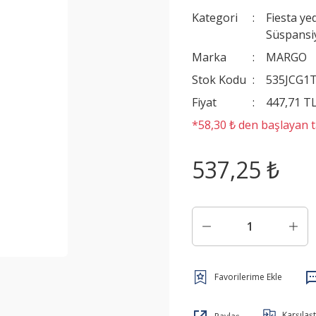
Kategori
Fiesta ye
Süspansi
Marka
MARGO
Stok Kodu
535JCG1
Fiyat
447,71 T
*58,30 ₺ den başlayan ta
537,25 ₺
Karşılaşt