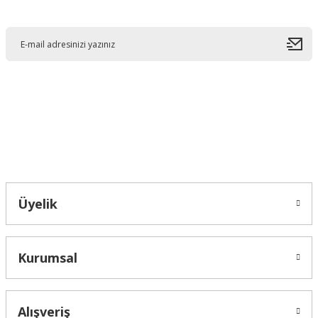
E-Bültene Kayıt Olun
Ürün resmi kalitesiz, bozuk veya görüntülenemiyor.
Ürün açıklamasında eksik bilgiler bulunuyor.
Ürün bilgilerinde hatalar bulunuyor.
Ürün fiyatı diğer sitelerden daha pahalı.
Bu ürüne benzer farklı alternatifler olmalı.
Bahçelievler mah 2088 Sk. NO 31 B Melikgazi/Kayseri "epartsford.com bir
Toprakçı Otomotiv kuruluşudur."
Gönder
Üyelik
Kurumsal
Alışveriş