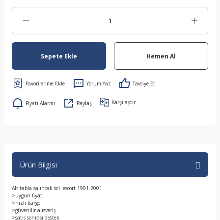
Sepete Ekle
Hemen Al
Yorum Yaz
Tavsiye Et
Karşılaştır
Fiyatı Alarmı
Paylaş
Ürün Bilgisi
Alt tabla salıncak sol- escort 1991-2001
>uygun fiyat
>hızlı kargo
>güvenilir alısveriş
>satıs sonrası destek