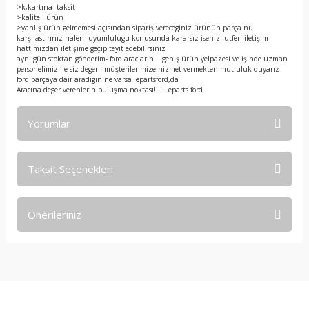
>k,kartına taksit
>kaliteli ürün
>yanlış ürün gelmemesi açısından sipariş vereceginiz ürünün parça nu
karşılastırınız halen uyumlulugu konusunda kararsız iseniz lutfen iletişim
hattımızdan iletişime geçip teyit edebilirsiniz
aynı gün stoktan gönderim- ford aracların geniş ürün yelpazesi ve işinde uzman
personelimiz ile siz degerli müşterilerimize hizmet vermekten mutluluk duyarız
ford parçaya dair aradıgın ne varsa epartsford,da
Aracına deger verenlerin buluşma noktası!!!! eparts ford
Yorumlar
Taksit Seçenekleri
Bu ürüne ilk yorumu siz yapın!
Önerileriniz
Yorum Yaz
Bu ürünün fiyat bilgisi, resim, ürün açıklamalarında ve diğer
konularda yetersiz gördüğünüz noktaları öneri formunu
kullanarak tarafımıza iletebilirsiniz.
Görüş ve önerileriniz için teşekkür ederiz.