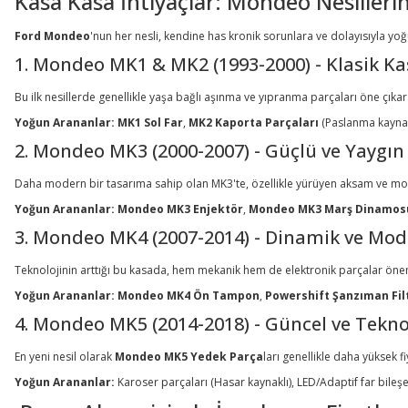
Kasa Kasa İhtiyaçlar: Mondeo Nesillerin
Ford Mondeo
'nun her nesli, kendine has kronik sorunlara ve dolayısıyla yo
1. Mondeo MK1 & MK2 (1993-2000) - Klasik Ka
Bu ilk nesillerde genellikle yaşa bağlı aşınma ve yıpranma parçaları öne çıkar
Yoğun Arananlar:
MK1 Sol Far
,
MK2 Kaporta Parçaları
(Paslanma kaynak
2. Mondeo MK3 (2000-2007) - Güçlü ve Yaygın
Daha modern bir tasarıma sahip olan MK3'te, özellikle yürüyen aksam ve mot
Yoğun Arananlar:
Mondeo MK3 Enjektör
,
Mondeo MK3 Marş Dinamos
3. Mondeo MK4 (2007-2014) - Dinamik ve Mo
Teknolojinin arttığı bu kasada, hem mekanik hem de elektronik parçalar öne
Yoğun Arananlar:
Mondeo MK4 Ön Tampon
,
Powershift Şanzıman Fil
4. Mondeo MK5 (2014-2018) - Güncel ve Tekno
En yeni nesil olarak
Mondeo MK5 Yedek Parça
ları genellikle daha yüksek fi
Yoğun Arananlar:
Karoser parçaları (Hasar kaynaklı), LED/Adaptif far bileş