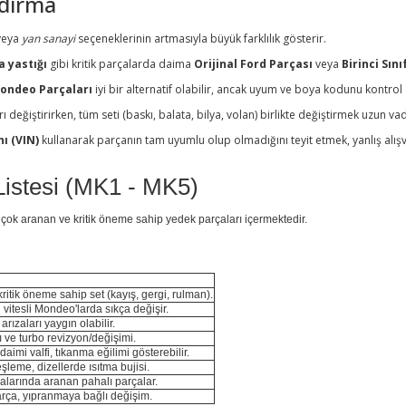
ndırma
 veya
yan sanayi
seçeneklerinin artmasıyla büyük farklılık gösterir.
a yastığı
gibi kritik parçalarda daima
Orijinal Ford Parçası
veya
Birinci Sın
ondeo Parçaları
iyi bir alternatif olabilir, ancak uyum ve boya kodunu kontro
ı değiştirirken, tüm seti (baskı, balata, bilya, volan) birlikte değiştirmek uzun 
ı (VIN)
kullanarak parçanın tam uyumlu olup olmadığını teyit etmek, yanlış alışveri
istesi (MK1 - MK5)
n çok aranan ve kritik öneme sahip yedek parçaları içermektedir.
ritik öneme sahip set (kayış, gergi, rulman).
 vitesli Mondeo'larda sıkça değişir.
 arızaları yaygın olabilir.
ı ve turbo revizyon/değişimi.
aimi valfi, tıkanma eğilimi gösterebilir.
şleme, dizellerde ısıtma bujisi.
zalarında aranan pahalı parçalar.
arça, yıpranmaya bağlı değişim.