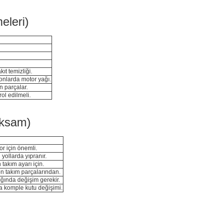
eleri)
ıt temizliği.
onlarda motor yağı.
n parçalar.
rol edilmeli.
Aksam)
or için önemli.
 yollarda yıpranır.
takım ayarı için.
n takım parçalarından.
ığında değişim gerekir.
a komple kutu değişimi.