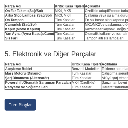
Parça Adı
Kritik Kasa Tipleri
Açıklama
Ön Far Takımı (Sağ/Sol)
MK4, MK5
Özellikle adaptif/xenon farl
Arka Stop Lambası (Sağ/Sol)
MK3, MK4
Çatlama veya su alma dur
Ön Tampon
Tüm Kasalar
En sık hasar alan kaporta p
Çamurluk (Sağ/Sol)
Tüm Kasalar
MK1/MK2'de paslanma, diğer
Kaput (Motor Kaputu)
Tüm Kasalar
Kaza/hasar kaynaklı değişim
Yan Ayna (Ayna Kapağı/Camı)
Tüm Kasalar
Otomatik katlanır ve ısıtmal
Sis Farı
Tüm Kasalar
Tampon altı sis lambaları.
5. Elektronik ve Diğer Parçalar
Parça Adı
Kritik Kasa Tipleri
Açıklama
Ateşleme Bobini
Benzinli Modeller
Tekleme sorunla
Marş Motoru (Dinamo)
Tüm Kasalar
Çalıştırma sorun
Şarj Dinamosu (Alternatör)
Tüm Kasalar
Aküyü şarj etme
Powershift/Otomatik Şanzıman Parçaları
MK4 (Özellikle)
Şanzıman beyni 
Radyatör ve Soğutma Fanı
Tüm Kasalar
Hararet sorunlar
Tüm Bloglar