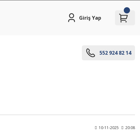
Giriş Yap
552 924 82 14
10-11-2025
20:08