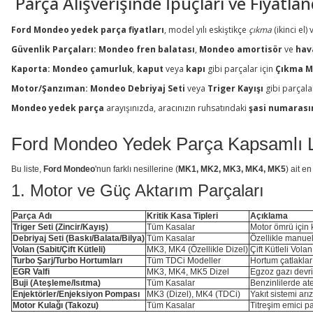
Parça Alışverişinde İpuçları ve Fiyatla
Ford Mondeo yedek parça fiyatları
, model yılı eskiştikçe
çıkma
(ikinci el)
Güvenlik Parçaları:
Mondeo fren balatası
,
Mondeo amortisör
ve
hav
Kaporta:
Mondeo çamurluk
,
kaput
veya
kapı
gibi parçalar için
Çıkma M
Motor/Şanzıman:
Mondeo Debriyaj Seti
veya
Triger Kayışı
gibi parçalar
Mondeo yedek parça
arayışınızda, aracınızın ruhsatındaki
şasi numarasın
Ford Mondeo Yedek Parça Kapsamlı L
Bu liste,
Ford Mondeo
'nun farklı nesillerine (
MK1, MK2, MK3, MK4, MK5
) ait e
1. Motor ve Güç Aktarım Parçaları
Parça Adı
Kritik Kasa Tipleri
Açıklama
Triger Seti (Zincir/Kayış)
Tüm Kasalar
Motor ömrü için k
Debriyaj Seti (Baskı/Balata/Bilya)
Tüm Kasalar
Özellikle manuel
Volan (Sabit/Çift Kütleli)
MK3, MK4 (Özellikle Dizel)
Çift Kütleli Volan
Turbo Şarj/Turbo Hortumları
Tüm TDCi Modeller
Hortum çatlaklar
EGR Valfi
MK3, MK4, MK5 Dizel
Egzoz gazı devrid
Buji (Ateşleme/Isıtma)
Tüm Kasalar
Benzinlilerde ate
Enjektörler/Enjeksiyon Pompası
MK3 (Dizel), MK4 (TDCi)
Yakıt sistemi arı
Motor Kulağı (Takozu)
Tüm Kasalar
Titreşim emici p