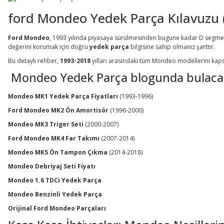
ford Mondeo Yedek Parça Kılavuzu 
Ford Mondeo
, 1993 yılında piyasaya sürülmesinden bugüne kadar D segmentin
değerini korumak için doğru
yedek parça
bilgisine sahip olmanız şarttır.
Bu detaylı rehber,
1993-2018
yılları arasındaki tüm Mondeo modellerini kaps
Mondeo Yedek Parça blogunda bulacag
Mondeo MK1 Yedek Parça Fiyatları
(1993-1996)
Ford Mondeo MK2 Ön Amortisör
(1996-2000)
Mondeo MK3 Triger Seti
(2000-2007)
Ford Mondeo MK4 Far Takımı
(2007-2014)
Mondeo MK5 Ön Tampon Çıkma
(2014-2018)
Mondeo Debriyaj Seti Fiyatı
Mondeo 1.6 TDCi Yedek Parça
Mondeo Benzinli Yedek Parça
Orijinal Ford Mondeo Parçaları