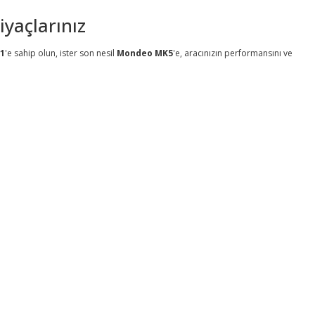
yaçlarınız
1
'e sahip olun, ister son nesil
Mondeo MK5
'e, aracınızın performansını ve