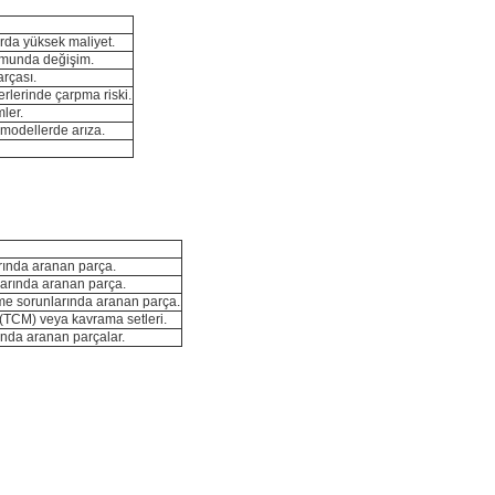
arda yüksek maliyet.
umunda değişim.
arçası.
lerinde çarpma riski.
ler.
ı modellerde arıza.
rında aranan parça.
larında aranan parça.
me sorunlarında aranan parça.
(TCM) veya kavrama setleri.
ında aranan parçalar.