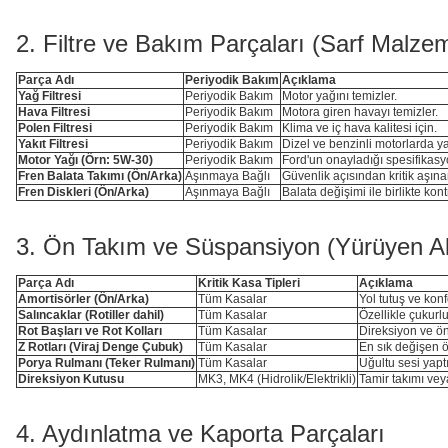
2. Filtre ve Bakım Parçaları (Sarf Malzem
Parça Adı
Periyodik Bakım
Açıklama
Yağ Filtresi
Periyodik Bakım
Motor yağını temizler.
Hava Filtresi
Periyodik Bakım
Motora giren havayı temizler.
Polen Filtresi
Periyodik Bakım
Klima ve iç hava kalitesi için.
Yakıt Filtresi
Periyodik Bakım
Dizel ve benzinli motorlarda yak
Motor Yağı (Örn: 5W-30)
Periyodik Bakım
Ford'un onayladığı spesifikasy
Fren Balata Takımı (Ön/Arka)
Aşınmaya Bağlı
Güvenlik açısından kritik aşına
Fren Diskleri (Ön/Arka)
Aşınmaya Bağlı
Balata değişimi ile birlikte kont
3. Ön Takım ve Süspansiyon (Yürüyen 
Parça Adı
Kritik Kasa Tipleri
Açıklama
Amortisörler (Ön/Arka)
Tüm Kasalar
Yol tutuş ve konf
Salıncaklar (Rotiller dahil)
Tüm Kasalar
Özellikle çukurlu
Rot Başları ve Rot Kolları
Tüm Kasalar
Direksiyon ve ön 
Z Rotları (Viraj Denge Çubuk)
Tüm Kasalar
En sık değişen ö
Porya Rulmanı (Teker Rulmanı)
Tüm Kasalar
Uğultu sesi yapt
Direksiyon Kutusu
MK3, MK4 (Hidrolik/Elektrikli)
Tamir takımı vey
4. Aydınlatma ve Kaporta Parçaları