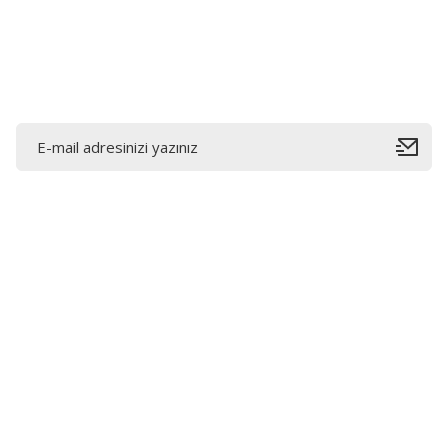
E-Bültene Kayıt Olun
Bahçelievler mah 2088 Sk. NO 31 B Melikgazi/Kayseri
"epartsford.com bir Toprakçı Otomotiv kuruluşudur."