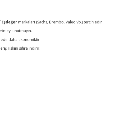
ıf Eşdeğer
markaları (Sachs, Brembo, Valeo vb.) tercih edin.
l etmeyi unutmayın.
vadede daha ekonomiktir.
ş riskini sıfıra indirir.