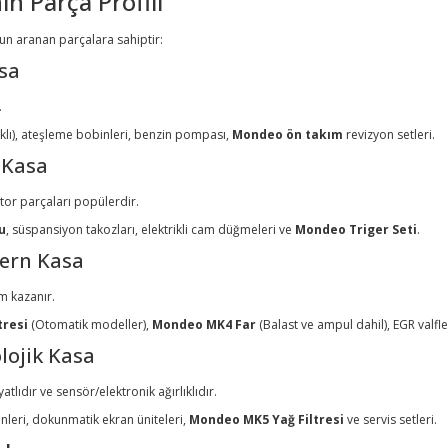
in Parça Profili
ğun aranan parçalara sahiptir:
sa
.
lı), ateşleme bobinleri, benzin pompası,
Mondeo ön takım
revizyon setleri.
 Kasa
or parçaları popülerdir.
u
, süspansiyon takozları, elektrikli cam düğmeleri ve
Mondeo Triger Seti
.
dern Kasa
m kazanır.
tresi
(Otomatik modeller),
Mondeo MK4 Far
(Balast ve ampul dahil), EGR valfleri
lojik Kasa
yatlıdır ve sensör/elektronik ağırlıklıdır.
enleri, dokunmatik ekran üniteleri,
Mondeo MK5 Yağ Filtresi
ve servis setleri.