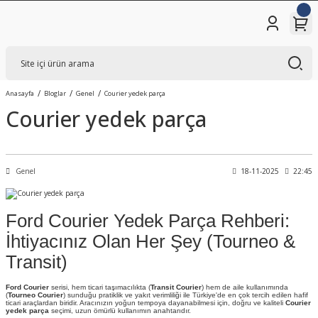
Anasayfa
Bloglar
Genel
Courier yedek parça
Courier yedek parça
Genel
18-11-2025
22:45
Ford Courier Yedek Parça Rehberi:
İhtiyacınız Olan Her Şey (Tourneo &
Transit)
Ford Courier
serisi, hem ticari taşımacılıkta (
Transit Courier
) hem de aile kullanımında
(
Tourneo Courier
) sunduğu pratiklik ve yakıt verimliliği ile Türkiye'de en çok tercih edilen hafif
ticari araçlardan biridir. Aracınızın yoğun tempoya dayanabilmesi için, doğru ve kaliteli
Courier
yedek parça
seçimi, uzun ömürlü kullanımın anahtarıdır.