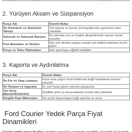
2. Yürüyen Aksam ve Süspansiyon
Parça Adı
Önemli Notlar
Ön Amortisör ve Amortisör
Yük taşıma ve bozuk yol koşullarında yıpranma oranı
Takozu
yüksektir.
Ön takımda ses ve boşluk şikayetlerinde aranan temel
Salıncak ve Salıncak Burçları
parçalar.
Ağır yük altında çalışan araçlar için kaliteli malzeme tercihi
Fren Balataları ve Diskler
şarttır.
Porya ve Teker Rulmanları
Hızlı aşınmaya eğilimli olabilirler.
3. Kaporta ve Aydınlatma
Parça Adı
Önemli Notlar
Kaza veya yoğun ticari kullanıma bağlı hasarlarda aranan
Ön Far ve Stop Lambası
parçalar.
Ön Tampon ve Izgaralar
En çok hasar gören karoser parçasıdır.
Yan Ayna
Özellikle şehir içi manevralarda kırılma riski yüksektir.
(Manuel/Elektrikli)
Sürgülü Kapı Makaraları
Sık açılıp kapanmaya bağlı aşınma ve arıza.
Ford Courier Yedek Parça Fiyat
Dinamikleri
Courier yedek parça fiyatları
, modelin yaygınlığı sayesinde genellikle ulaşılabilir düzeydedir,