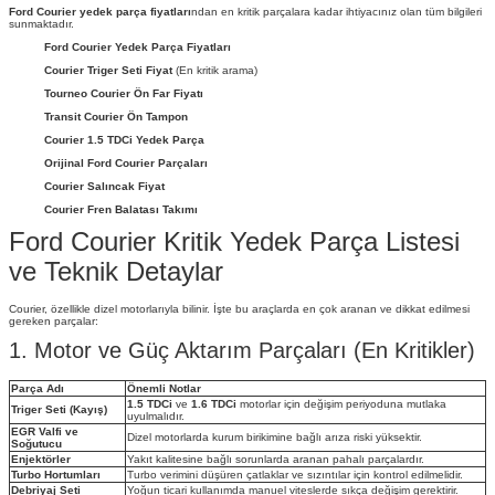
Ford Courier yedek parça fiyatları
ndan en kritik parçalara kadar ihtiyacınız olan tüm bilgileri
sunmaktadır.
Ford Courier Yedek Parça Fiyatları
Courier Triger Seti Fiyat
(En kritik arama)
Tourneo Courier Ön Far Fiyatı
Transit Courier Ön Tampon
Courier 1.5 TDCi Yedek Parça
Orijinal Ford Courier Parçaları
Courier Salıncak Fiyat
Courier Fren Balatası Takımı
Ford Courier Kritik Yedek Parça Listesi
ve Teknik Detaylar
Courier, özellikle dizel motorlarıyla bilinir. İşte bu araçlarda en çok aranan ve dikkat edilmesi
gereken parçalar:
1. Motor ve Güç Aktarım Parçaları (En Kritikler)
Parça Adı
Önemli Notlar
1.5 TDCi
ve
1.6 TDCi
motorlar için değişim periyoduna mutlaka
Triger Seti (Kayış)
uyulmalıdır.
EGR Valfi ve
Dizel motorlarda kurum birikimine bağlı arıza riski yüksektir.
Soğutucu
Enjektörler
Yakıt kalitesine bağlı sorunlarda aranan pahalı parçalardır.
Turbo Hortumları
Turbo verimini düşüren çatlaklar ve sızıntılar için kontrol edilmelidir.
Debriyaj Seti
Yoğun ticari kullanımda manuel viteslerde sıkça değişim gerektirir.