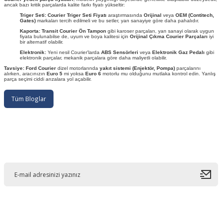
ancak bazı kritik parçalarda kalite farkı fiyatı yükseltir:
Triger Seti:
Courier Triger Seti Fiyatı
araştırmasında
Orijinal
veya
OEM (Contitech,
Gates)
markaları tercih edilmeli ve bu setler, yan sanayiye göre daha pahalıdır.
Kaporta:
Transit Courier Ön Tampon
gibi karoser parçaları, yan sanayi olarak uygun
fiyata bulunabilse de, uyum ve boya kalitesi için
Orijinal Çıkma Courier Parçaları
iyi
bir alternatif olabilir.
Elektronik:
Yeni nesil Courier'larda
ABS Sensörleri
veya
Elektronik Gaz Pedalı
gibi
elektronik parçalar, mekanik parçalara göre daha maliyetli olabilir.
Tavsiye:
Ford Courier
dizel motorlarında
yakıt sistemi (Enjektör, Pompa)
parçalarını
alırken, aracınızın
Euro 5
mi yoksa
Euro 6
motorlu mu olduğunu mutlaka kontrol edin. Yanlış
parça seçimi ciddi arızalara yol açabilir.
Tüm Bloglar
E-Bültene Kayıt Olun