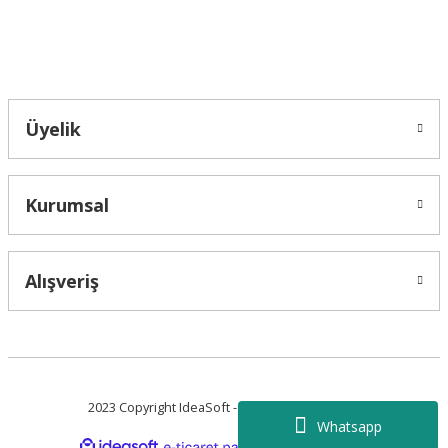
Bahçelievler mah 2088 Sk. NO 31 B Melikgazi/Kayseri "epartsford.com bir
Toprakçı Otomotiv kuruluşudur."
Üyelik
Kurumsal
Alışveriş
2023 Copyright IdeaSoft - Tüm Hakları Saklıdır.
Whatsapp
ideasoft
ile
e-